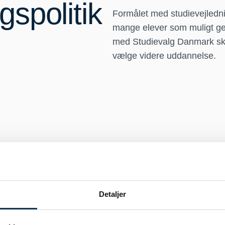
gspolitik
Formålet med studievejledn
mange elever som muligt ge
med Studievalg Danmark skal
vælge videre uddannelse.
Retningslinjer for indivi
ed personlige
vejledning
s situation,
telægger et
Formål:
At sikre den enkelte elev opt
Detaljer
r til at styrke
muligheder for at gennemføre
til at gennemføre
uddannelsen.