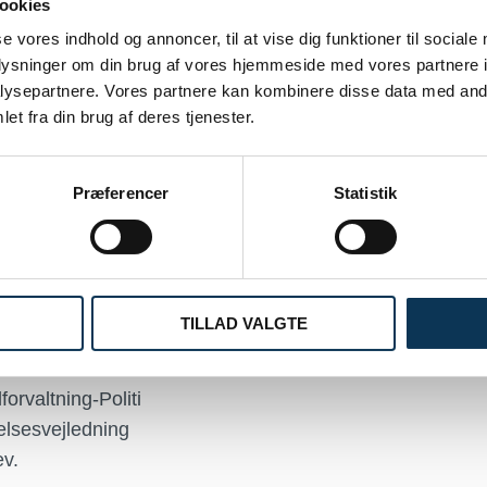
ookies
se vores indhold og annoncer, til at vise dig funktioner til sociale
tage elevernes tarv
oplysninger om din brug af vores hjemmeside med vores partnere i
Studievejledningen opsøger alle nye 
ysepartnere. Vores partnere kan kombinere disse data med andr
i løbet af uddannelsens første halve å
et fra din brug af deres tjenester.
dievejleder,
gennemfører indslusningssamtaler.
 fortrolighed hos
Derefter vejledes eleven om valgfag,
Præferencer
Statistik
spligt, og som har
studieretningsvalg, opgaver, fravær,
gennemføres som
personlige forhold m.m., efter behov, 
årshjul.
Eleven kan på eget initiativ opsøge
ere og klasseteams,
studievejlederen inden for
TILLAD VALGTE
nkeltelever og
studievejledernes kontortid.
den kontakt til
orvaltning-Politi
lsesvejledning
ev.