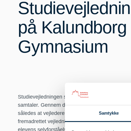
Studievejlednin
på Kalundborg
Gymnasium
Studievejledningen står til rådighed for elever v
samtaler. Gennem disse samtaler belyses eleven
således at vejlederen sammen med eleven tilret
Samtykke
fremadrettet vejledningsforløb. Vejlederen bidrage
elevens selvforståelse og kompetencer i forhold 