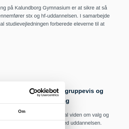
ing på Kalundborg Gymnasium er at sikre at så
nnemfører stx og hf-uddannelsen. I samarbejde
 studievejledningen forberede eleverne til at
duel
Retningslinjer for gruppevis og
kollektiv vejledning
imale
Om
Formål:
At sikre optimal viden om valg og
forhold i forbindelse med uddannelsen.