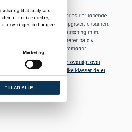
 medier og til at analysere
I løbet af skoleåret vejledes der løbende
nden for sociale medier,
elever
om valgfag, projekter, opgaver, eksamen,
e oplysninger, du har givet
r og
ekstra tilbud, eksamenstræning m.m.
Studievejlederen informerer på div.
orienterings- og forældremøder.
Marketing
se
Under kontakt findes
en oversigt over
studievejlederne og hvilke klasser de er
knyttet til
.
TILLAD ALLE