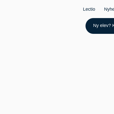
Lectio
Nyh
Ny elev? K