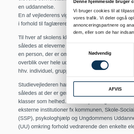
Denne hjemmeside bruger c
en uddannelse.
Vi bruger cookies til at tilpas
En af vejlederens vigtigste funktioner er at vare
vores trafik. Vi deler også 
i forhold til faglærere, ledelse og forældre.
annonceringspartnere og anal
dem, eller som de har indsaml
Til hver af skolens klasser er der tilknyttet en stu
således at eleverne kan søge råd og vejledning i
Samtykkevalg
Nødvendig
en person, der er omfattet af almindelig tavshed
overblik over hele uddannelsen. Vejledningen 
hhv. individuel, gruppevis og kollektiv vejledning.
Studievejlederen har kontakt til ledelse, faglær
AFVIS
således at der er gensidig information omkring e
klasser som helhed. Studievejledningen har desu
eksterne institutioner fx kommunen, Skole-Socialf
(SSP), psykologhjælp og Ungdommens Uddanne
(UU) omkring forhold vedrørende den enkelte el