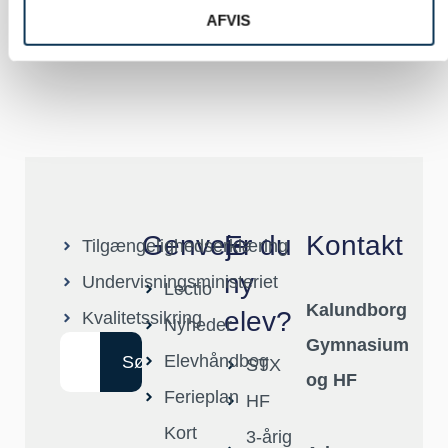
AFVIS
Genveje
Er du
Kontakt
Tilgængelighedserklæring
ny
Undervisningsministeriet
Lectio
Kalundborg
elev?
Kvalitetssikring
Nyheder
Gymnasium
Elevhåndbog
Søg
STX
og HF
Ferieplan
HF
Kort
3-årig