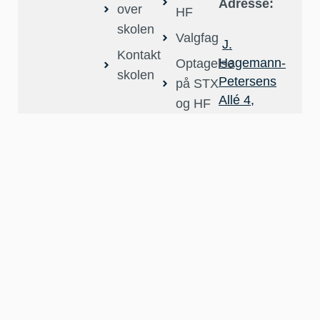
Adresse:
over
HF
skolen
Valgfag
J.
Kontakt
Hagemann-
Optagelse
skolen
Petersens
på STX
Allé 4,
og HF
4400
Optagelsesprøve
Kalundborg
Telefon:
59 51 06
62
E-mail:
kontor@kalgym.d