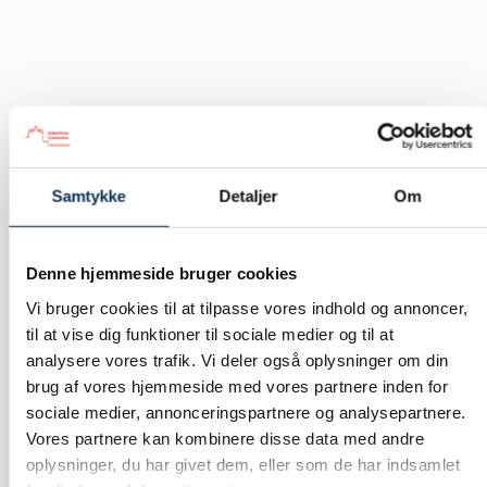
Samtykke
Detaljer
Om
Studierejsetid
Denne hjemmeside bruger cookies
Vi bruger cookies til at tilpasse vores indhold og annoncer,
september 19, 2025
kalgym
til at vise dig funktioner til sociale medier og til at
Årets studierejser for 2.hf og 2.g nærmer sig.
analysere vores trafik. Vi deler også oplysninger om din
brug af vores hjemmeside med vores partnere inden for
Følg med på gymnasiets
Facebook
og
Instagram
,
sociale medier, annonceringspartnere og analysepartnere.
hvor klasserne løbende vil dele “postkort” og små
Vores partnere kan kombinere disse data med andre
beretninger fra deres spændende rejser.
oplysninger, du har givet dem, eller som de har indsamlet