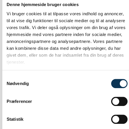
Festen finder sted
fredag d. 6. marts 2026
, og vi
Denne hjemmeside bruger cookies
glæder os meget til at byde alle elever, nye som
Vi bruger cookies til at tilpasse vores indhold og annoncer,
til at vise dig funktioner til sociale medier og til at analysere
dimitterede, familier (forældre og søskende) og
vores trafik. Vi deler også oplysninger om din brug af vores
personale velkommen.
hjemmeside med vores partnere inden for sociale medier,
annonceringspartnere og analysepartnere. Vores partnere
Aftenens festligheder begynder kl. 16.30 i
kan kombinere disse data med andre oplysninger, du har
Kalundborghallen
, hvor skolens elever opfører
Les
givet dem, eller som de har indsamlet fra din brug af deres
Lanciers
for gæsterne. Efterfølgende vil festen
tjenester.
fortsætte på gymnasiet, hvor indgangen åbner kl.
17.30.
Samtykkevalg
Nødvendig
Eleverne og deres gæster spiser deres medbragte
mad sammen i klassens lokale, som eleverne har
pyntet op efter deres tildelte rejsedestination.
Præferencer
Alle drikkevarer købes fra barerne på skolen.
Statistik
Medbragte drikkevarer bliver konfiskeret.