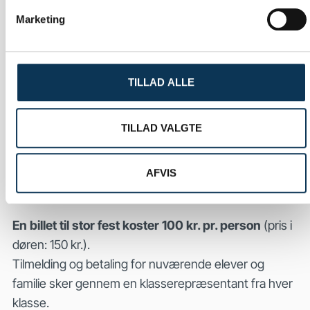
Marketing
Oversigt over lokaler og deres placering i Kalgym
Airport vises på infoskærmene rundt om på skolen.
TILLAD ALLE
Efter en pragtfuld middag i klasserne skal lokalerne
ryddes op, inden dansegulvet kan indtages kl. 20.00.
Festen på skolen slutter kl. 01.00.
TILLAD VALGTE
Praktisk info og program for festen findes i
AFVIS
Elevhåndbogen.
En billet til stor fest koster 100 kr. pr. person
(pris i
døren: 150 kr.).
Tilmelding og betaling for nuværende elever og
familie sker gennem en klasserepræsentant fra hver
klasse.