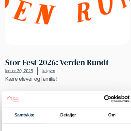
Stor Fest 2026: Verden Rundt
januar 30, 2026
kalgym
Kære elever og familie!
Det er med stor glæde, at vi igen kan invitere til stor
fest på Kalundborg Gymnasium. Årets tema er
VERDEN RUNDT
, og vi glæder os til at tage jer med
Samtykke
Detaljer
Om
på en festlig rejse rundt i hele verden!