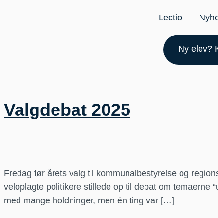
Lectio
Nyh
Ny elev? K
Valgdebat 2025
Fredag før årets valg til kommunalbestyrelse og regio
veloplagte politikere stillede op til debat om temaer
med mange holdninger, men én ting var […]