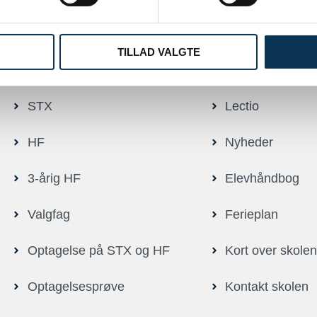
TILLAD VALGTE
Er du ny elev?
Genveje
STX
Lectio
HF
Nyheder
3-årig HF
Elevhåndbog
Valgfag
Ferieplan
Optagelse på STX og HF
Kort over skole
Optagelsesprøve
Kontakt skolen