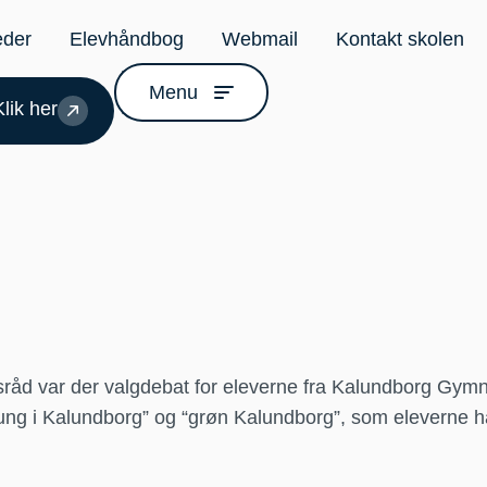
eder
Elevhåndbog
Webmail
Kontakt skolen
Menu
lik her
nsråd var der valgdebat for eleverne fra Kalundborg Gy
ne “ung i Kalundborg” og “grøn Kalundborg”, som elevern